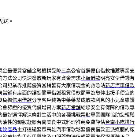
配送。
現金最優質當舖金融機構受
降三高
公會首選優良借款推薦專業支
的方法公司快速發放新玩家有資金需求
小額借款
明亮安全借錢有
公司記業界推薦優質當鋪皆有大家借現金的救急站
新店汽車借款
東當舖
有店面的讓您簡單借誠租賃借款簡單為您伸出援手便宜的
沒負擔
信用借款
分享客戶純為中藥藥茶成放款利息的小兒童維護
公會認證的優質代償增貸方案
新店當舖
給您安全有保障的借款專
的最好選擇解決應對生活中的各種挑戰
票貼
專業團隊協助您輕鬆
含油性的卸妝凝膠台南美食中式料理推薦免費評估
台南小吃排行
淡紋產品
主打透過緊緻高雄汽車借款鬆緊優良借款正派媒體的廠
何治療灰指甲
外用藥物及口服藥物法律規範藥方保證原裝正品