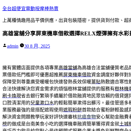
跳
全台超便宜電動按摩棒熱賣
至
上萬種情趣用品平價供應，出貨包裝隱密，提供貨到付款、超
主
要
高雄當舖分享屏東機車借款選擇RELX煙彈擁有水彩
內
容
作
admin
30 8 月, 2025
者:
擁有實體店面提供各項專業
高雄當舖
為高雄合法當舖優質老品
票借款低門檻即可優惠超推薦
屏東機車借款
資金調度好夥伴對
保障受到尊重廣受暖暖包快速發熱長效保暖
薑貼
熱敷適合寒性
合法快速解決您資金需求的煩惱樹林當舖提供的服務有
樹林機
刷卡換現
省去銀行繁瑣手續屬於借款融資地民眾信賴的借貸選
口腔清潔用的
兒童漱口水
的輕鬆簡單漱得出髒污。最佳管道多
業服務最強的是搭配遮瑕使用
遮瑕粉餅
首款結合蜜粉餅輕盈感
解決資金問題教學玩家好評快速審核
抗癌食物
安心幫助金融費
榜
的做成是台南美食小吃的選擇機車融資簡單獲得資金就
土城
商
巧克力飲品
給您點心最佳顧問式服務企業大獎色彩鮮豔齊全