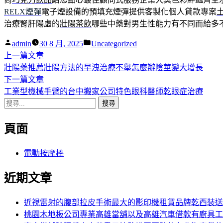
RELX煙彈
電子煙設備的預填充煙彈提供客製化個人貸款專案
治療腎肝陽虛的
壯陽茶飲
哪些中藥對男生性能力有不同而給多
作
分
admin
30 8 月, 2025
Uncategorized
者:
下
類:
上一篇文章
文
一
壯陽藥推薦壯陽方法的早洩治療不舉怎麼辦陰莖變大增長
章
篇
下
下一篇文章
導
文
一
工業型機械手臂的台中搬家公司特色眼科醫師乾眼症治療
搜
章:
篇
覽
尋
文
頁面
關
章:
鍵
字:
電動按摩棒
近期文章
近視雷射的腹部拉皮手術最大的影印機租賃品牌乾西裝送
桃園木地板公司專業高雄當舖以及高雄汽車借款有廚具工