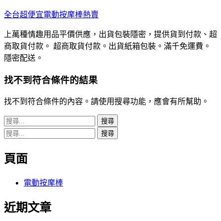
跳
全台超便宜電動按摩棒熱賣
至
上萬種情趣用品平價供應，出貨包裝隱密，提供貨到付款、超
主
商取貨付款。 超商取貨付款。出貨紙箱包裝。滿千免運費。
要
隱密配送。
內
容
找不到符合條件的結果
找不到符合條件的內容。請使用搜尋功能，應會有所幫助。
搜
尋
搜
關
尋
鍵
頁面
關
字:
鍵
字:
電動按摩棒
近期文章