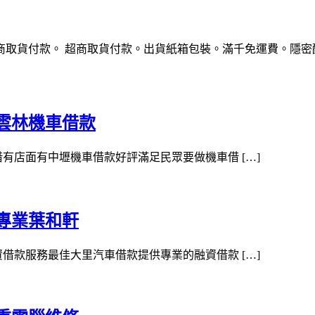
商取貨付款。 超商取貨付款。出貨紙箱包裝。滿千免運費。隱密
雲林機車借款
就借有店面有中壢機車借款好評滿足民眾要做機車借 […]
專業葉和軒
融資借款服務最佳大里汽車借款提供專業的融資借款 […]