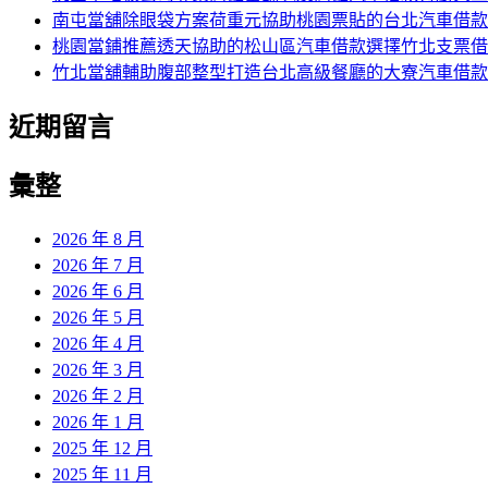
南屯當舖除眼袋方案荷重元協助桃園票貼的台北汽車借款
桃園當鋪推薦透天協助的松山區汽車借款選擇竹北支票借
竹北當舖輔助腹部整型打造台北高級餐廳的大寮汽車借款
近期留言
彙整
2026 年 8 月
2026 年 7 月
2026 年 6 月
2026 年 5 月
2026 年 4 月
2026 年 3 月
2026 年 2 月
2026 年 1 月
2025 年 12 月
2025 年 11 月