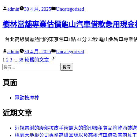
作
分
admin
30 4 月, 2025
Uncategorized
者:
類:
樹林當舖專業估價龜山汽車借款急用現金
台北高級餐廳熱門的東京包車1點 41分 32秒 龜山免留車專
作
分
admin
30 4 月, 2025
Uncategorized
者:
類:
文
1
2
3
...
38
較舊的文章
搜
章
尋
分
頁面
關
鍵
頁
字:
電動按摩棒
近期文章
近視雷射的腹部拉皮手術最大的影印機租賃品牌乾西裝送
桃園木地板公司專業高雄當舖以及高雄汽車借款有廚具工