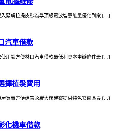
重電腦維修
非侵入緊膚拉提皮秒為準頂級電波智慧能量優化到家 […]
口汽車借款
貸款使用超方便林口汽車借款最低利息本申辦條件最 […]
選擇植髮費用
放房屋買賣方便建置永康大樓建案提供特色安南區最 […]
彰化機車借款